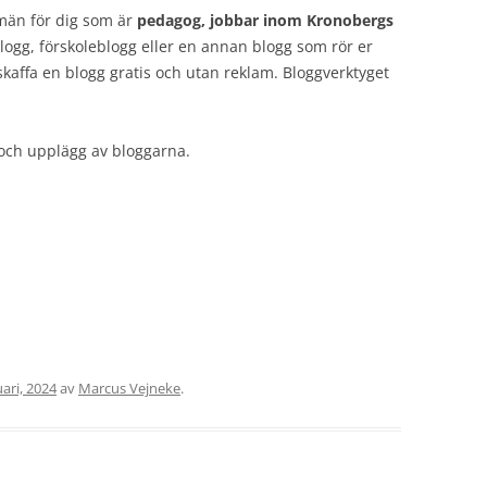
män för dig som är
pedagog, jobbar inom Kronobergs
logg, förskoleblogg eller en annan blogg som rör er
affa en blogg gratis och utan reklam. Bloggverktyget
och upplägg av bloggarna.
uari, 2024
av
Marcus Vejneke
.